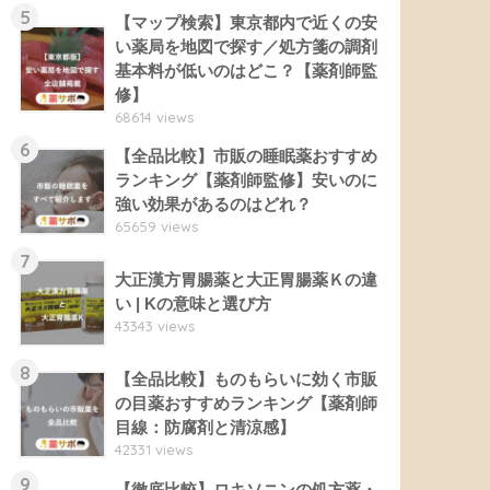
5
【マップ検索】東京都内で近くの安
い薬局を地図で探す／処方箋の調剤
基本料が低いのはどこ？【薬剤師監
修】
68614 views
6
【全品比較】市販の睡眠薬おすすめ
ランキング【薬剤師監修】安いのに
強い効果があるのはどれ？
65659 views
7
大正漢方胃腸薬と大正胃腸薬Ｋの違
い | Kの意味と選び方
43343 views
8
【全品比較】ものもらいに効く市販
の目薬おすすめランキング【薬剤師
目線：防腐剤と清涼感】
42331 views
9
【徹底比較】ロキソニンの処方薬・