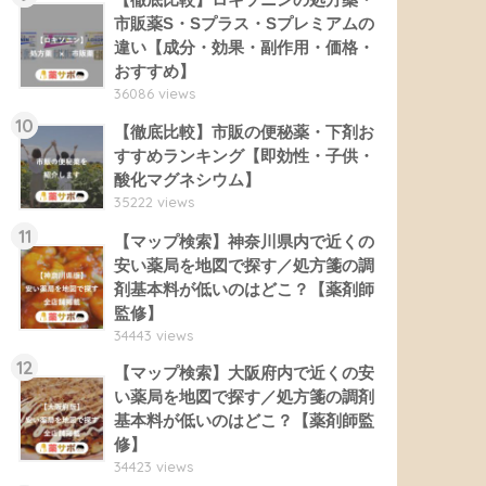
市販薬S・Sプラス・Sプレミアムの
違い【成分・効果・副作用・価格・
おすすめ】
36086 views
10
【徹底比較】市販の便秘薬・下剤お
すすめランキング【即効性・子供・
酸化マグネシウム】
35222 views
11
【マップ検索】神奈川県内で近くの
安い薬局を地図で探す／処方箋の調
剤基本料が低いのはどこ？【薬剤師
監修】
34443 views
12
【マップ検索】大阪府内で近くの安
い薬局を地図で探す／処方箋の調剤
基本料が低いのはどこ？【薬剤師監
修】
34423 views