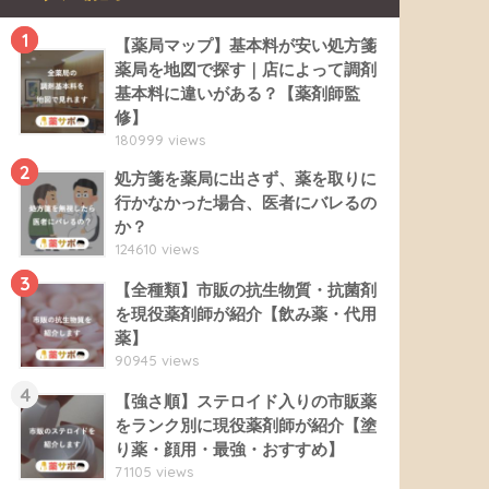
1
【薬局マップ】基本料が安い処方箋
薬局を地図で探す｜店によって調剤
基本料に違いがある？【薬剤師監
修】
180999 views
2
処方箋を薬局に出さず、薬を取りに
行かなかった場合、医者にバレるの
か？
124610 views
3
【全種類】市販の抗生物質・抗菌剤
を現役薬剤師が紹介【飲み薬・代用
薬】
90945 views
4
【強さ順】ステロイド入りの市販薬
をランク別に現役薬剤師が紹介【塗
り薬・顔用・最強・おすすめ】
71105 views