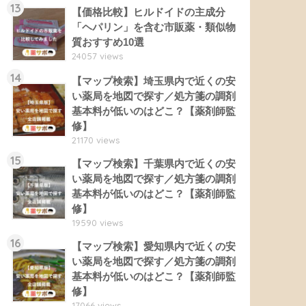
13
【価格比較】ヒルドイドの主成分
「ヘパリン」を含む市販薬・類似物
質おすすめ10選
24057 views
14
【マップ検索】埼玉県内で近くの安
い薬局を地図で探す／処方箋の調剤
基本料が低いのはどこ？【薬剤師監
修】
21170 views
15
【マップ検索】千葉県内で近くの安
い薬局を地図で探す／処方箋の調剤
基本料が低いのはどこ？【薬剤師監
修】
19590 views
16
【マップ検索】愛知県内で近くの安
い薬局を地図で探す／処方箋の調剤
基本料が低いのはどこ？【薬剤師監
修】
17066 views