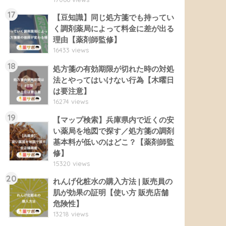
17
【豆知識】同じ処方箋でも持ってい
く調剤薬局によって料金に差が出る
理由【薬剤師監修】
16433 views
18
処方箋の有効期限が切れた時の対処
法とやってはいけない行為【木曜日
は要注意】
16274 views
19
【マップ検索】兵庫県内で近くの安
い薬局を地図で探す／処方箋の調剤
基本料が低いのはどこ？【薬剤師監
修】
15320 views
20
れんげ化粧水の購入方法 | 販売員の
肌が効果の証明【使い方 販売店舗
危険性】
13218 views