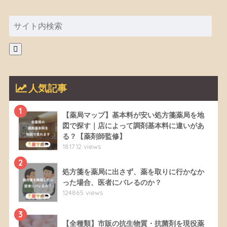
人気記事
1
【薬局マップ】基本料が安い処方箋薬局を地
図で探す｜店によって調剤基本料に違いがあ
る？【薬剤師監修】
181712 views
2
処方箋を薬局に出さず、薬を取りに行かなか
った場合、医者にバレるのか？
124865 views
3
【全種類】市販の抗生物質・抗菌剤を現役薬