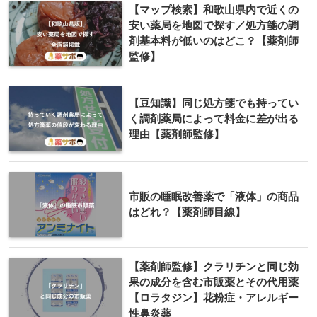
【マップ検索】和歌山県内で近くの
安い薬局を地図で探す／処方箋の調
剤基本料が低いのはどこ？【薬剤師
監修】
【豆知識】同じ処方箋でも持ってい
く調剤薬局によって料金に差が出る
理由【薬剤師監修】
市販の睡眠改善薬で「液体」の商品
はどれ？【薬剤師目線】
【薬剤師監修】クラリチンと同じ効
果の成分を含む市販薬とその代用薬
【ロラタジン】花粉症・アレルギー
性鼻炎薬