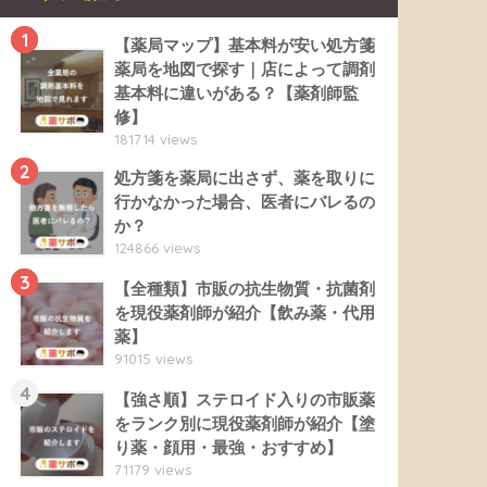
1
【薬局マップ】基本料が安い処方箋
薬局を地図で探す｜店によって調剤
基本料に違いがある？【薬剤師監
修】
181714 views
2
処方箋を薬局に出さず、薬を取りに
行かなかった場合、医者にバレるの
か？
124866 views
3
【全種類】市販の抗生物質・抗菌剤
を現役薬剤師が紹介【飲み薬・代用
薬】
91015 views
4
【強さ順】ステロイド入りの市販薬
をランク別に現役薬剤師が紹介【塗
り薬・顔用・最強・おすすめ】
71179 views