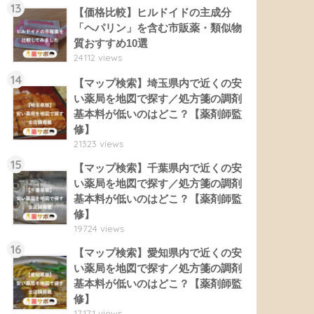
13
【価格比較】ヒルドイドの主成分
「ヘパリン」を含む市販薬・類似物
質おすすめ10選
24112 views
14
【マップ検索】埼玉県内で近くの安
い薬局を地図で探す／処方箋の調剤
基本料が低いのはどこ？【薬剤師監
修】
21323 views
15
【マップ検索】千葉県内で近くの安
い薬局を地図で探す／処方箋の調剤
基本料が低いのはどこ？【薬剤師監
修】
19724 views
16
【マップ検索】愛知県内で近くの安
い薬局を地図で探す／処方箋の調剤
基本料が低いのはどこ？【薬剤師監
修】
17171 views