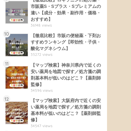
市販薬S・Sプラス・Sプレミアムの
違い【成分・効果・副作用・価格・
おすすめ】
36148 views
10
【徹底比較】市販の便秘薬・下剤お
すすめランキング【即効性・子供・
酸化マグネシウム】
35272 views
11
【マップ検索】神奈川県内で近くの
安い薬局を地図で探す／処方箋の調
剤基本料が低いのはどこ？【薬剤師
監修】
34596 views
12
【マップ検索】大阪府内で近くの安
い薬局を地図で探す／処方箋の調剤
基本料が低いのはどこ？【薬剤師監
修】
34547 views