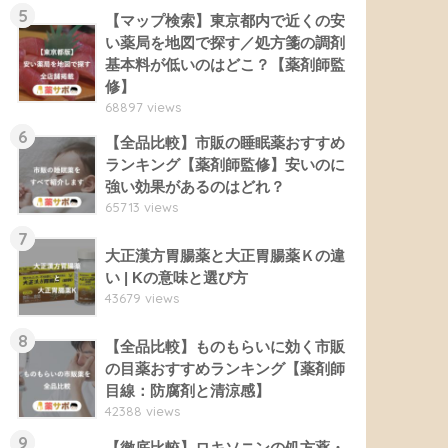
5
【マップ検索】東京都内で近くの安
い薬局を地図で探す／処方箋の調剤
基本料が低いのはどこ？【薬剤師監
修】
68897 views
6
【全品比較】市販の睡眠薬おすすめ
ランキング【薬剤師監修】安いのに
強い効果があるのはどれ？
65713 views
7
大正漢方胃腸薬と大正胃腸薬Ｋの違
い | Kの意味と選び方
43679 views
8
【全品比較】ものもらいに効く市販
の目薬おすすめランキング【薬剤師
目線：防腐剤と清涼感】
42388 views
9
【徹底比較】ロキソニンの処方薬・