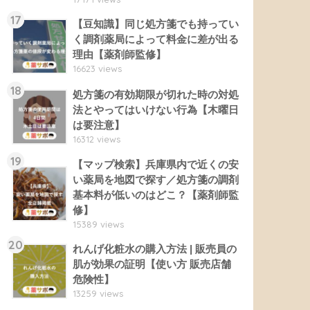
17
【豆知識】同じ処方箋でも持ってい
く調剤薬局によって料金に差が出る
理由【薬剤師監修】
16623 views
18
処方箋の有効期限が切れた時の対処
法とやってはいけない行為【木曜日
は要注意】
16312 views
19
【マップ検索】兵庫県内で近くの安
い薬局を地図で探す／処方箋の調剤
基本料が低いのはどこ？【薬剤師監
修】
15389 views
20
れんげ化粧水の購入方法 | 販売員の
肌が効果の証明【使い方 販売店舗
危険性】
13259 views