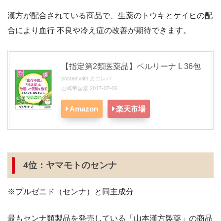
漢方が配合されている商品で、生薬のトウキとケイヒの配
合により血行 不良や冷え症の改善が期待できます。
【指定第2類医薬品】ベルリーナ L 36包
posted with
カエレバ
山崎帝国堂 2017-07-06
Amazon
楽天市場
4位：ヤマモトのセンナ
※プルゼニド（センナ）と同主成分
最もセンナ類製品を発売している「山本漢方製薬」の商品