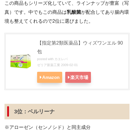
この商品もシリーズ化していて、ラインナップが豊富（写
真）です。中でもこの商品は
乳酸菌
が配合してあり腸内環
境も整えてくれるので2位に選びました。
【指定第
2
類医薬品】ウィズワンエル
90
包
posted with
カエレバ
ゼリア新薬工業 2009-02-01
Amazon
楽天市場
3位：ベルリーナ
※アローゼン（センノシド）と同主成分