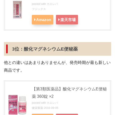
posted with
カエレバ
フジックス
Amazon
楽天市場
3位：酸化マグネシウムE便秘薬
他との違いはあまりありませんが、発売時期が最も新しい
商品です。
【第
3
類医薬品】酸化マグネシウム
E
便秘
薬
360
錠
×2
posted with
カエレバ
健栄製薬 2016-09-05