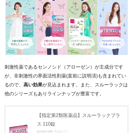
刺激性薬であるセンノシド（アローゼン）が主成分です
が、非刺激性の界面活性剤薬(直前に説明済)も含まれてい
るので、
高い効果
が見込まれます。また、スルーラックは
他のシリーズもありラインナップが豊富です。
【指定第
2
類医薬品】スルーラックプラ
ス
110
錠
posted with
カエレバ