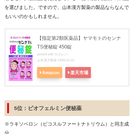
を選びました。ですので、山本漢方製薬の製品ならなんで
もいいのかもしれません。
【指定第
2
類医薬品】ヤマモトのセンナ
TS
便秘錠
450
錠
posted with
カエレバ
山本漢方製薬 1999-01-01
Amazon
楽天市場
5位：ビオフェルミン便秘薬
※ラキソベロン（ピコスルファートナトリウム）と同主成
分