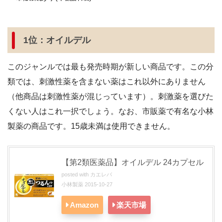
1位：オイルデル
このジャンルでは最も発売時期が新しい商品です。この分
類では、刺激性薬を含まない薬はこれ以外にありません
（他商品は刺激性薬が混じっています）。刺激薬を選びた
くない人はこれ一択でしょう。なお、市販薬で有名な小林
製薬の商品です。15歳未満は使用できません。
【第
2
類医薬品】オイルデル
24
カプセル
posted with
カエレバ
小林製薬 2015-10-27
Amazon
楽天市場