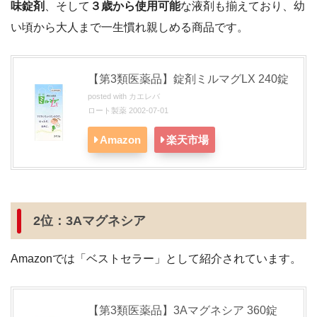
味錠剤
、そして
３歳から使用可能
な液剤も揃えており、幼
い頃から大人まで一生慣れ親しめる商品です。
【第
3
類医薬品】錠剤ミルマグ
LX 240
錠
posted with
カエレバ
ロート製薬 2002-07-01
Amazon
楽天市場
2位：3Aマグネシア
Amazonでは「ベストセラー」として紹介されています。
【第
3
類医薬品】
3A
マグネシア
360
錠