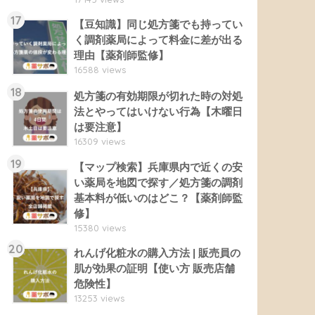
17
【豆知識】同じ処方箋でも持ってい
く調剤薬局によって料金に差が出る
理由【薬剤師監修】
16588 views
18
処方箋の有効期限が切れた時の対処
法とやってはいけない行為【木曜日
は要注意】
16309 views
19
【マップ検索】兵庫県内で近くの安
い薬局を地図で探す／処方箋の調剤
基本料が低いのはどこ？【薬剤師監
修】
15380 views
20
れんげ化粧水の購入方法 | 販売員の
肌が効果の証明【使い方 販売店舗
危険性】
13253 views