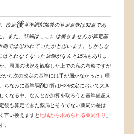
後
で、改定
基準調剤加算の算定点数は32点であ
た。また、詳細はここには書きませんが算定基
世間では思われていたかと思います。しかしな
にはとれなくなった店舗がなんと15
%もありま
か。周囲の状況を観察した上での私の考察ですが
。だから次の改定の基準には手が届かなかった」理
。ちなみに基準調剤加算はH28改定において大き
しくなる中、なんとか加算を取ろうと基準値超え
定後も算定できた薬局とそうでない薬局の差は
く言い換えますと
地域から求められる薬局作り
」
す。