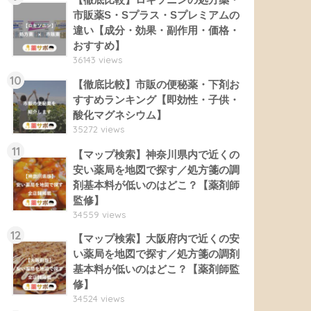
市販薬S・Sプラス・Sプレミアムの
違い【成分・効果・副作用・価格・
おすすめ】
36143 views
10
【徹底比較】市販の便秘薬・下剤お
すすめランキング【即効性・子供・
酸化マグネシウム】
35272 views
11
【マップ検索】神奈川県内で近くの
安い薬局を地図で探す／処方箋の調
剤基本料が低いのはどこ？【薬剤師
監修】
34559 views
12
【マップ検索】大阪府内で近くの安
い薬局を地図で探す／処方箋の調剤
基本料が低いのはどこ？【薬剤師監
修】
34524 views