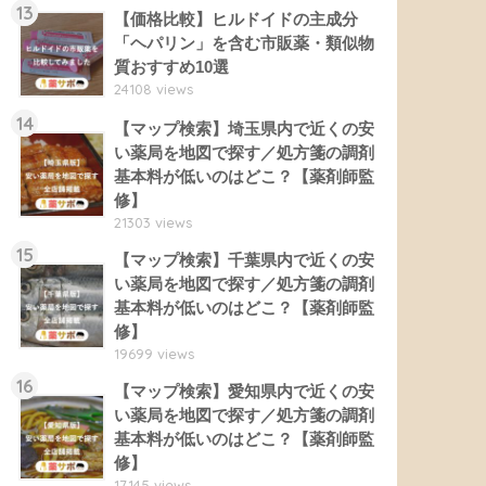
13
【価格比較】ヒルドイドの主成分
「ヘパリン」を含む市販薬・類似物
質おすすめ10選
24108 views
14
【マップ検索】埼玉県内で近くの安
い薬局を地図で探す／処方箋の調剤
基本料が低いのはどこ？【薬剤師監
修】
21303 views
15
【マップ検索】千葉県内で近くの安
い薬局を地図で探す／処方箋の調剤
基本料が低いのはどこ？【薬剤師監
修】
19699 views
16
【マップ検索】愛知県内で近くの安
い薬局を地図で探す／処方箋の調剤
基本料が低いのはどこ？【薬剤師監
修】
17145 views