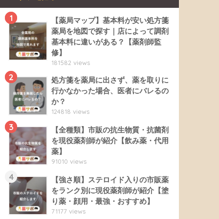
1
【薬局マップ】基本料が安い処方箋
薬局を地図で探す｜店によって調剤
基本料に違いがある？【薬剤師監
修】
181582 views
2
処方箋を薬局に出さず、薬を取りに
行かなかった場合、医者にバレるの
か？
124818 views
3
【全種類】市販の抗生物質・抗菌剤
を現役薬剤師が紹介【飲み薬・代用
薬】
91010 views
4
【強さ順】ステロイド入りの市販薬
をランク別に現役薬剤師が紹介【塗
り薬・顔用・最強・おすすめ】
71177 views