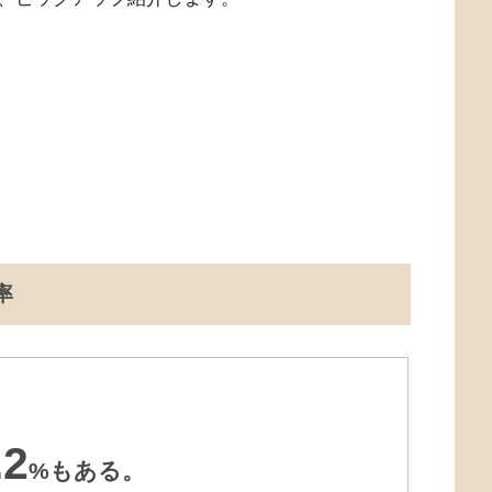
率
.2
%もある。