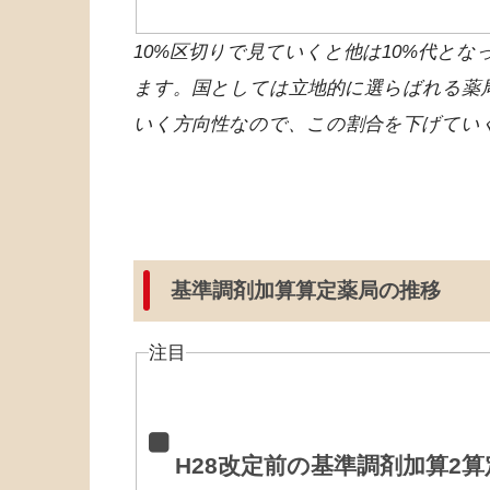
10%区切りで見ていくと
他は10%代とな
ます。国としては立地的に選らばれる薬
いく方向性なので、この割合を下げてい
基準調剤加算算定薬局の推移
注目
H28改定前の基準調剤加算2