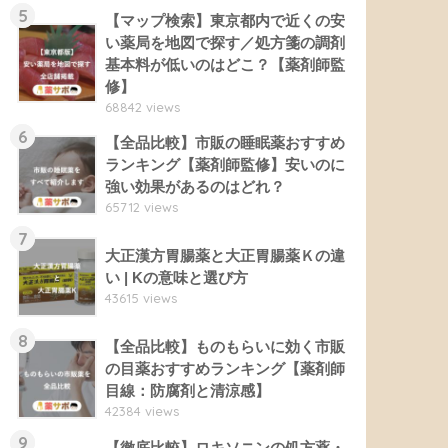
5
【マップ検索】東京都内で近くの安
い薬局を地図で探す／処方箋の調剤
基本料が低いのはどこ？【薬剤師監
修】
68842 views
6
【全品比較】市販の睡眠薬おすすめ
ランキング【薬剤師監修】安いのに
強い効果があるのはどれ？
65712 views
7
大正漢方胃腸薬と大正胃腸薬Ｋの違
い | Kの意味と選び方
43615 views
8
【全品比較】ものもらいに効く市販
の目薬おすすめランキング【薬剤師
目線：防腐剤と清涼感】
42384 views
9
【徹底比較】ロキソニンの処方薬・