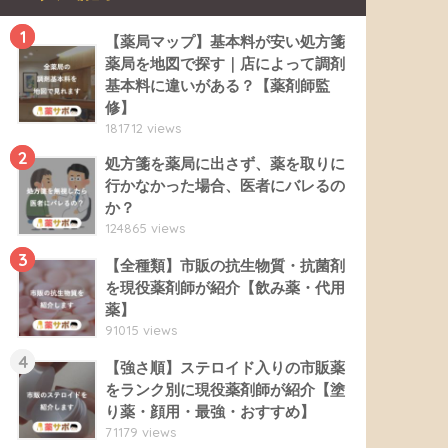
1
【薬局マップ】基本料が安い処方箋
薬局を地図で探す｜店によって調剤
基本料に違いがある？【薬剤師監
修】
181712 views
2
処方箋を薬局に出さず、薬を取りに
行かなかった場合、医者にバレるの
か？
124865 views
3
【全種類】市販の抗生物質・抗菌剤
を現役薬剤師が紹介【飲み薬・代用
薬】
91015 views
4
【強さ順】ステロイド入りの市販薬
をランク別に現役薬剤師が紹介【塗
り薬・顔用・最強・おすすめ】
71179 views