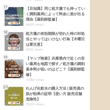
17
【豆知識】同じ処方箋でも持ってい
く調剤薬局によって料金に差が出る
理由【薬剤師監修】
16620 views
18
処方箋の有効期限が切れた時の対処
法とやってはいけない行為【木曜日
は要注意】
16312 views
19
【マップ検索】兵庫県内で近くの安
い薬局を地図で探す／処方箋の調剤
基本料が低いのはどこ？【薬剤師監
修】
15388 views
20
れんげ化粧水の購入方法 | 販売員の
肌が効果の証明【使い方 販売店舗
危険性】
13259 views