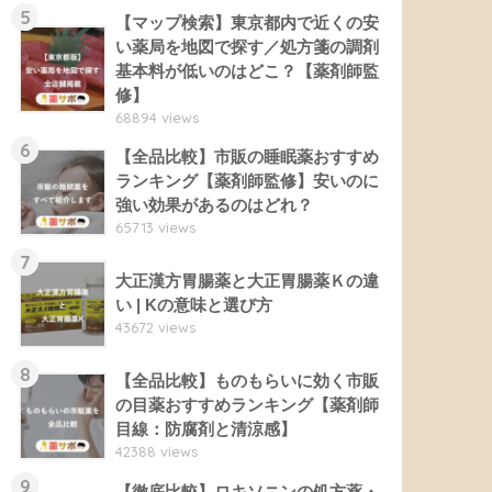
5
【マップ検索】東京都内で近くの安
い薬局を地図で探す／処方箋の調剤
基本料が低いのはどこ？【薬剤師監
修】
68894 views
6
【全品比較】市販の睡眠薬おすすめ
ランキング【薬剤師監修】安いのに
強い効果があるのはどれ？
65713 views
7
大正漢方胃腸薬と大正胃腸薬Ｋの違
い | Kの意味と選び方
43672 views
8
【全品比較】ものもらいに効く市販
の目薬おすすめランキング【薬剤師
目線：防腐剤と清涼感】
42388 views
9
【徹底比較】ロキソニンの処方薬・