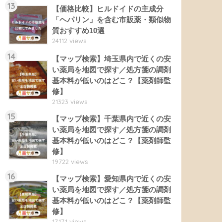
13
【価格比較】ヒルドイドの主成分
「ヘパリン」を含む市販薬・類似物
質おすすめ10選
24112 views
14
【マップ検索】埼玉県内で近くの安
い薬局を地図で探す／処方箋の調剤
基本料が低いのはどこ？【薬剤師監
修】
21323 views
15
【マップ検索】千葉県内で近くの安
い薬局を地図で探す／処方箋の調剤
基本料が低いのはどこ？【薬剤師監
修】
19722 views
16
【マップ検索】愛知県内で近くの安
い薬局を地図で探す／処方箋の調剤
基本料が低いのはどこ？【薬剤師監
修】
17171 views