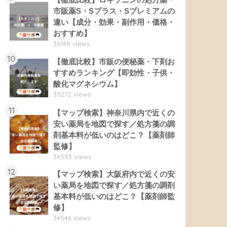
市販薬S・Sプラス・Sプレミアムの
違い【成分・効果・副作用・価格・
おすすめ】
36148 views
10
【徹底比較】市販の便秘薬・下剤お
すすめランキング【即効性・子供・
酸化マグネシウム】
35272 views
11
【マップ検索】神奈川県内で近くの
安い薬局を地図で探す／処方箋の調
剤基本料が低いのはどこ？【薬剤師
監修】
34593 views
12
【マップ検索】大阪府内で近くの安
い薬局を地図で探す／処方箋の調剤
基本料が低いのはどこ？【薬剤師監
修】
34546 views