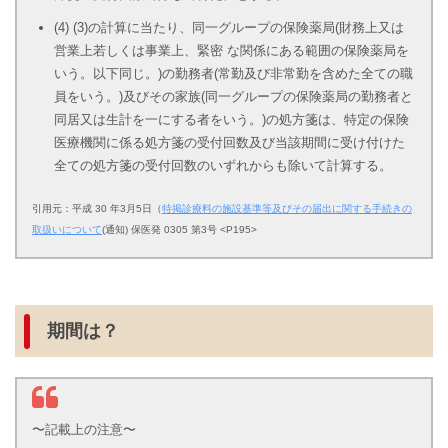
(4) (3)の計算に当たり、同一グループの保険薬局(財務上又は
営業上若しくは事業上、緊密 な関係にある範囲の保険薬局を
いう。以下同じ。)の勤務者(常勤及び非常勤を含めた全ての職
員をいう。)及びその家族(同一グループの保険薬局の勤務者と
同居又は生計を一にする者をいう。)の処方箋は、特定の保険
医療機関に係る処方箋の受付回数及び当該期間に受け付けた
全ての処方箋の受付回数のいずれからも除いて計算する。
引用元：平成 30 年3月5日（
特掲診療料の施設基準等及びその届出に関する手続きの
取扱いについて
(通知) 保医発 0305 第3号 <P195>
期間は？
〜記載上の注意〜