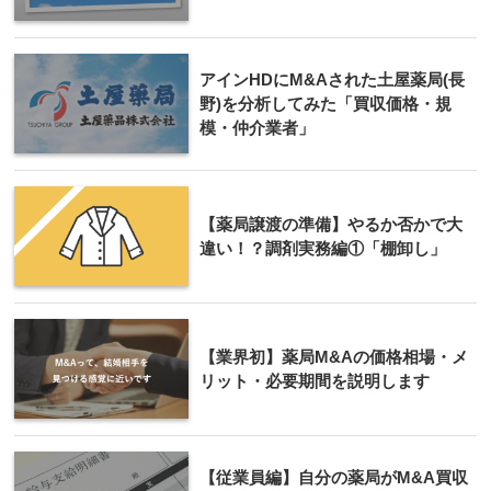
アインHDにM&Aされた土屋薬局(長
野)を分析してみた「買収価格・規
模・仲介業者」
【薬局譲渡の準備】やるか否かで大
違い！？調剤実務編①「棚卸し」
【業界初】薬局M&Aの価格相場・メ
リット・必要期間を説明します
【従業員編】自分の薬局がM&A買収