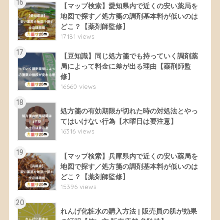
16
【マップ検索】愛知県内で近くの安い薬局を
地図で探す／処方箋の調剤基本料が低いのは
どこ？【薬剤師監修】
17181 views
17
【豆知識】同じ処方箋でも持っていく調剤薬
局によって料金に差が出る理由【薬剤師監
修】
16660 views
18
処方箋の有効期限が切れた時の対処法とやっ
てはいけない行為【木曜日は要注意】
16316 views
19
【マップ検索】兵庫県内で近くの安い薬局を
地図で探す／処方箋の調剤基本料が低いのは
どこ？【薬剤師監修】
15396 views
20
れんげ化粧水の購入方法 | 販売員の肌が効果