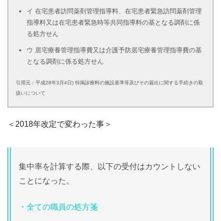
イ 在宅患者訪問薬剤管理指導料、在宅患者緊急訪問薬剤管理
指導料又は在宅患者緊急時等共同指導料の基となる調剤に係
る処方せん
ウ 居宅療養管理指導費又は介護予防居宅療養管理指導費の基
となる調剤に係る処方せん
引用元：平成28年3月4日) 特掲診療料の施設基準等及びその届出に関する手続きの取
扱いについて
＜2018年改定で変わった事＞
集中率を計算する際、以下の受付はカウントしない
ことになった。
・全ての職員の処方箋