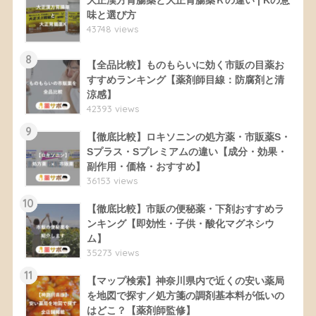
大正漢方胃腸薬と大正胃腸薬Ｋの違い | Kの意
味と選び方
43748 views
8
【全品比較】ものもらいに効く市販の目薬お
すすめランキング【薬剤師目線：防腐剤と清
涼感】
42393 views
9
【徹底比較】ロキソニンの処方薬・市販薬S・
Sプラス・Sプレミアムの違い【成分・効果・
副作用・価格・おすすめ】
36153 views
10
【徹底比較】市販の便秘薬・下剤おすすめラ
ンキング【即効性・子供・酸化マグネシウ
ム】
35273 views
11
【マップ検索】神奈川県内で近くの安い薬局
を地図で探す／処方箋の調剤基本料が低いの
はどこ？【薬剤師監修】