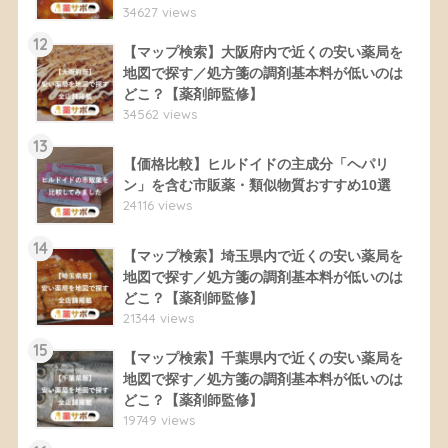
34627 views
12
【マップ検索】大阪府内で近くの安い薬局を
地図で探す／処方箋の調剤基本料が低いのは
どこ？【薬剤師監修】
34562 views
13
【価格比較】ヒルドイドの主成分「ヘパリ
ン」を含む市販薬・類似物質おすすめ10選
24116 views
14
【マップ検索】埼玉県内で近くの安い薬局を
地図で探す／処方箋の調剤基本料が低いのは
どこ？【薬剤師監修】
21344 views
15
【マップ検索】千葉県内で近くの安い薬局を
地図で探す／処方箋の調剤基本料が低いのは
どこ？【薬剤師監修】
19749 views