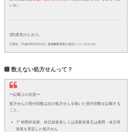
いか。
(答)貴見のとおり。
引用元：平成28年3月31日）疑義解釈資料の送付について(その1)
数えない処方せんって？
〜記載上の注意〜
処方せんの受付回数は次の処方せんを除いた受付回数を記載する
こと。
ア 時間外加算、休日加算若しくは深夜加算又は夜間・休日等
加算を算定した処方せん