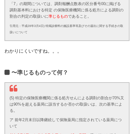
「7」の期間については、調剤報酬点数表の区分番号00に掲げる
調剤基本料における特定 の保険医療機関に係る処方による調剤の
割合の判定の取扱いに
準じるもの
であること。
引用元：平成28年3月4日) 特掲診療料の施設基準等及びその届出に関する手続きの取
扱いについて
わかりにくいですね。。。
〜準じるものって何？
(5) 特定の保険医療機関に係る処方せんによる調剤の割合が70%又
は90%を超える薬局に該当するか否かの取扱いは、次の基準によ
る。
ア 前年2月末日以降継続して保険薬局に指定されている薬局につ
いて