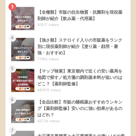
3
【全種類】市販の抗生物質・抗菌剤を現役薬
剤師が紹介【飲み薬・代用薬】
91017 views
4
【強さ順】ステロイド入りの市販薬をランク
別に現役薬剤師が紹介【塗り薬・顔用・最
強・おすすめ】
71186 views
5
【マップ検索】東京都内で近くの安い薬局を
地図で探す／処方箋の調剤基本料が低いのは
どこ？【薬剤師監修】
68959 views
6
【全品比較】市販の睡眠薬おすすめランキン
グ【薬剤師監修】安いのに強い効果があるの
はどれ？
65716 views
7