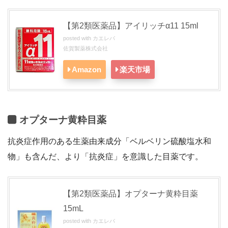
【第2類医薬品】アイリッチα11 15ml
posted with
カエレバ
佐賀製薬株式会社
Amazon
楽天市場
オプターナ黄粋目薬
抗炎症作用のある生薬由来成分「ベルベリン硫酸塩水和
物」も含んだ、より「抗炎症」を意識した目薬です。
【第2類医薬品】オプターナ黄粋目薬
15mL
posted with
カエレバ