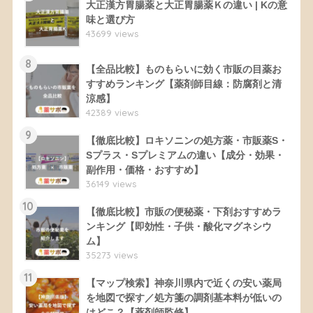
大正漢方胃腸薬と大正胃腸薬Ｋの違い | Kの意
味と選び方
43699 views
8
【全品比較】ものもらいに効く市販の目薬お
すすめランキング【薬剤師目線：防腐剤と清
涼感】
42389 views
9
【徹底比較】ロキソニンの処方薬・市販薬S・
Sプラス・Sプレミアムの違い【成分・効果・
副作用・価格・おすすめ】
36149 views
10
【徹底比較】市販の便秘薬・下剤おすすめラ
ンキング【即効性・子供・酸化マグネシウ
ム】
35273 views
11
【マップ検索】神奈川県内で近くの安い薬局
を地図で探す／処方箋の調剤基本料が低いの
はどこ？【薬剤師監修】