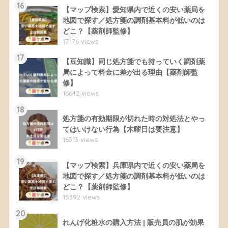
16
【マップ検索】愛知県内で近くの安い薬局を
地図で探す／処方箋の調剤基本料が低いのは
どこ？【薬剤師監修】
17176 views
17
【豆知識】同じ処方箋でも持っていく調剤薬
局によって料金に差が出る理由【薬剤師監
修】
16642 views
18
処方箋の有効期限が切れた時の対処法とやっ
てはいけない行為【木曜日は要注意】
16313 views
19
【マップ検索】兵庫県内で近くの安い薬局を
地図で探す／処方箋の調剤基本料が低いのは
どこ？【薬剤師監修】
15392 views
20
れんげ化粧水の購入方法 | 販売員の肌が効果