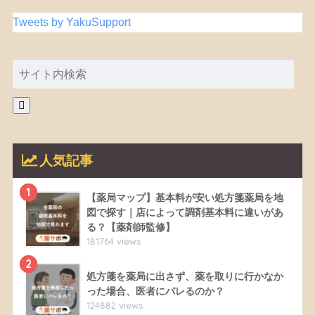
Tweets by YakuSupport
人気記事
1
【薬局マップ】基本料が安い処方箋薬局を地
図で探す｜店によって調剤基本料に違いがあ
る？【薬剤師監修】
181764 views
2
処方箋を薬局に出さず、薬を取りに行かなか
った場合、医者にバレるのか？
124882 views