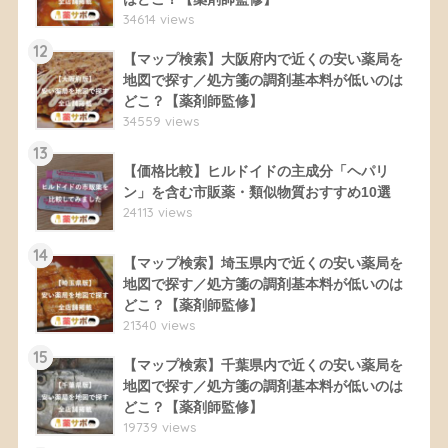
34614 views
12
【マップ検索】大阪府内で近くの安い薬局を
地図で探す／処方箋の調剤基本料が低いのは
どこ？【薬剤師監修】
34559 views
13
【価格比較】ヒルドイドの主成分「ヘパリ
ン」を含む市販薬・類似物質おすすめ10選
24113 views
14
【マップ検索】埼玉県内で近くの安い薬局を
地図で探す／処方箋の調剤基本料が低いのは
どこ？【薬剤師監修】
21340 views
15
【マップ検索】千葉県内で近くの安い薬局を
地図で探す／処方箋の調剤基本料が低いのは
どこ？【薬剤師監修】
19739 views