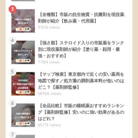
3
【全種類】市販の抗生物質・抗菌剤を現役薬
剤師が紹介【飲み薬・代用薬】
91016 views
4
【強さ順】ステロイド入りの市販薬をランク
別に現役薬剤師が紹介【塗り薬・顔用・最
強・おすすめ】
71184 views
5
【マップ検索】東京都内で近くの安い薬局を
地図で探す／処方箋の調剤基本料が低いのは
どこ？【薬剤師監修】
68926 views
6
【全品比較】市販の睡眠薬おすすめランキン
グ【薬剤師監修】安いのに強い効果があるの
はどれ？
65713 views
7