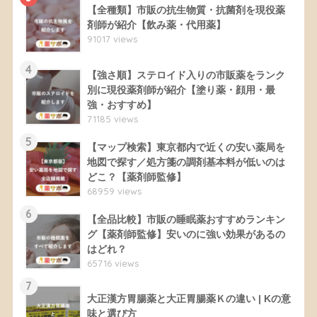
【全種類】市販の抗生物質・抗菌剤を現役薬
剤師が紹介【飲み薬・代用薬】
91017 views
4
【強さ順】ステロイド入りの市販薬をランク
別に現役薬剤師が紹介【塗り薬・顔用・最
強・おすすめ】
71185 views
5
【マップ検索】東京都内で近くの安い薬局を
地図で探す／処方箋の調剤基本料が低いのは
どこ？【薬剤師監修】
68959 views
6
【全品比較】市販の睡眠薬おすすめランキン
グ【薬剤師監修】安いのに強い効果があるの
はどれ？
65716 views
7
大正漢方胃腸薬と大正胃腸薬Ｋの違い | Kの意
味と選び方