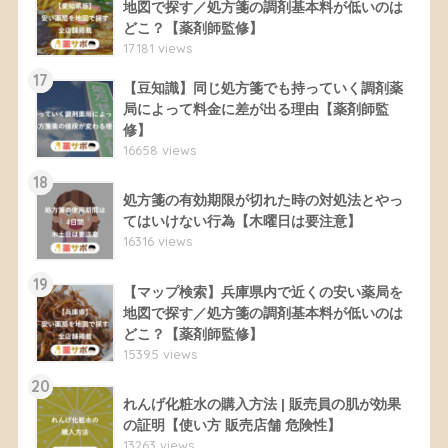
地図で探す／処方箋の調剤基本料が低いのは
どこ？【薬剤師監修】
17181 views
17
【豆知識】同じ処方箋でも持っていく調剤薬
局によって料金に差が出る理由【薬剤師監
修】
16658 views
18
処方箋の有効期限が切れた時の対処法とやっ
てはいけない行為【木曜日は要注意】
16316 views
19
【マップ検索】兵庫県内で近くの安い薬局を
地図で探す／処方箋の調剤基本料が低いのは
どこ？【薬剤師監修】
15395 views
20
れんげ化粧水の購入方法 | 販売員の肌が効果
の証明【使い方 販売店舗 危険性】
13263 views