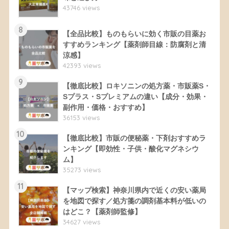
43746 views
8
【全品比較】ものもらいに効く市販の目薬お
すすめランキング【薬剤師目線：防腐剤と清
涼感】
42393 views
9
【徹底比較】ロキソニンの処方薬・市販薬S・
Sプラス・Sプレミアムの違い【成分・効果・
副作用・価格・おすすめ】
36153 views
10
【徹底比較】市販の便秘薬・下剤おすすめラ
ンキング【即効性・子供・酸化マグネシウ
ム】
35273 views
11
【マップ検索】神奈川県内で近くの安い薬局
を地図で探す／処方箋の調剤基本料が低いの
はどこ？【薬剤師監修】
34627 views