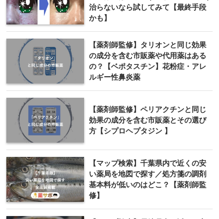
治らないなら試してみて【最終手段
かも】
【薬剤師監修】タリオンと同じ効果
の成分を含む市販薬や代用薬はある
の？【ベポタスチン】花粉症・アレ
ルギー性鼻炎薬
【薬剤師監修】ペリアクチンと同じ
効果の成分を含む市販薬とその選び
方【シプロヘプタジン 】
【マップ検索】千葉県内で近くの安
い薬局を地図で探す／処方箋の調剤
基本料が低いのはどこ？【薬剤師監
修】