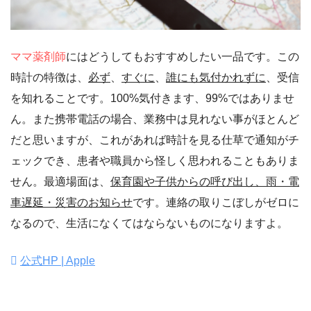
ママ薬剤師
にはどうしてもおすすめしたい一品です。この
時計の特徴は、
必ず
、
すぐに
、
誰にも気付かれずに
、受信
を知れることです。100%気付きます、99%ではありませ
ん。また携帯電話の場合、業務中は見れない事がほとんど
だと思いますが、これがあれば時計を見る仕草で通知がチ
ェックでき、患者や職員から怪しく思われることもありま
せん。最適場面は、
保育園や子供からの呼び出し、雨・電
車遅延・災害のお知らせ
です。連絡の取りこぼしがゼロに
なるので、生活になくてはならないものになりますよ。
公式HP | Apple