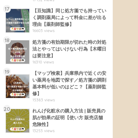
17
【豆知識】同じ処方箋でも持ってい
く調剤薬局によって料金に差が出る
理由【薬剤師監修】
16603 views
18
処方箋の有効期限が切れた時の対処
法とやってはいけない行為【木曜日
は要注意】
16310 views
19
【マップ検索】兵庫県内で近くの安
い薬局を地図で探す／処方箋の調剤
基本料が低いのはどこ？【薬剤師監
修】
15383 views
20
れんげ化粧水の購入方法 | 販売員の
肌が効果の証明【使い方 販売店舗
危険性】
13253 views