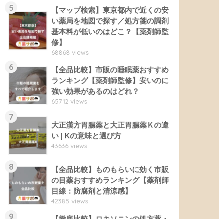
5
【マップ検索】東京都内で近くの安
い薬局を地図で探す／処方箋の調剤
基本料が低いのはどこ？【薬剤師監
修】
68868 views
6
【全品比較】市販の睡眠薬おすすめ
ランキング【薬剤師監修】安いのに
強い効果があるのはどれ？
65712 views
7
大正漢方胃腸薬と大正胃腸薬Ｋの違
い | Kの意味と選び方
43636 views
8
【全品比較】ものもらいに効く市販
の目薬おすすめランキング【薬剤師
目線：防腐剤と清涼感】
42385 views
9
【徹底比較】ロキソニンの処方薬・