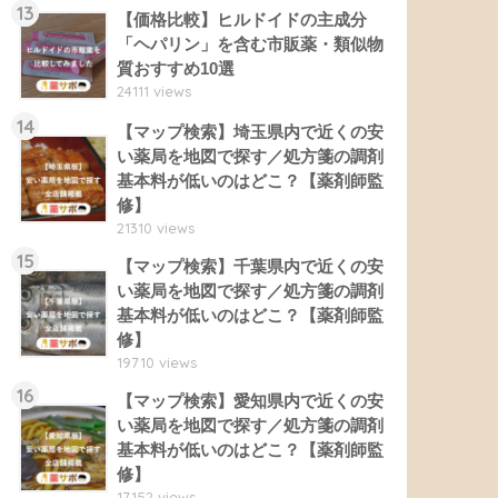
13
【価格比較】ヒルドイドの主成分
「ヘパリン」を含む市販薬・類似物
質おすすめ10選
24111 views
14
【マップ検索】埼玉県内で近くの安
い薬局を地図で探す／処方箋の調剤
基本料が低いのはどこ？【薬剤師監
修】
21310 views
15
【マップ検索】千葉県内で近くの安
い薬局を地図で探す／処方箋の調剤
基本料が低いのはどこ？【薬剤師監
修】
19710 views
16
【マップ検索】愛知県内で近くの安
い薬局を地図で探す／処方箋の調剤
基本料が低いのはどこ？【薬剤師監
修】
17152 views