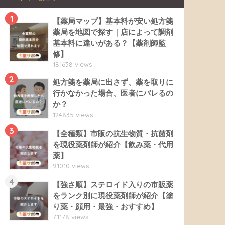
1
【薬局マップ】基本料が安い処方箋
薬局を地図で探す｜店によって調剤
基本料に違いがある？【薬剤師監
修】
181638 views
2
処方箋を薬局に出さず、薬を取りに
行かなかった場合、医者にバレるの
か？
124835 views
3
【全種類】市販の抗生物質・抗菌剤
を現役薬剤師が紹介【飲み薬・代用
薬】
91010 views
4
【強さ順】ステロイド入りの市販薬
をランク別に現役薬剤師が紹介【塗
り薬・顔用・最強・おすすめ】
71178 views