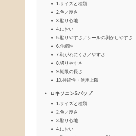
1.サイズと種類
2.色／厚さ
3.貼り心地
4.におい
5.貼りやすさ／シールの剥がしやすさ
6.伸縮性
7.剥がれにくさ／やすさ
8.切りやすさ
9.期限の長さ
10.持続性・使用上限
ロキソニンSパップ
1.サイズと種類
2.色／厚さ
3.貼り心地
4.におい