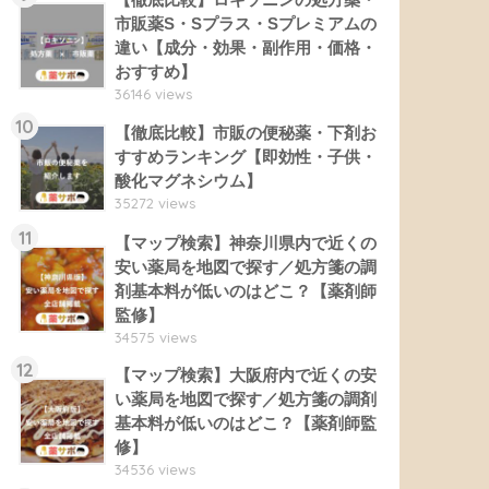
市販薬S・Sプラス・Sプレミアムの
違い【成分・効果・副作用・価格・
おすすめ】
36146 views
10
【徹底比較】市販の便秘薬・下剤お
すすめランキング【即効性・子供・
酸化マグネシウム】
35272 views
11
【マップ検索】神奈川県内で近くの
安い薬局を地図で探す／処方箋の調
剤基本料が低いのはどこ？【薬剤師
監修】
34575 views
12
【マップ検索】大阪府内で近くの安
い薬局を地図で探す／処方箋の調剤
基本料が低いのはどこ？【薬剤師監
修】
34536 views