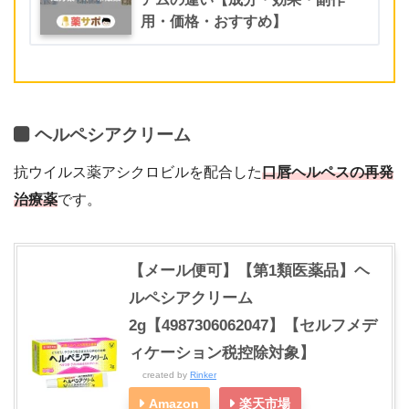
用・価格・おすすめ】
ヘルペシアクリーム
抗ウイルス薬アシクロビルを配合した
口唇ヘルペスの再発
治療薬
です。
【メール便可】【第1類医薬品】ヘ
ルペシアクリーム
2g【4987306062047】【セルフメデ
ィケーション税控除対象】
created by
Rinker
Amazon
楽天市場