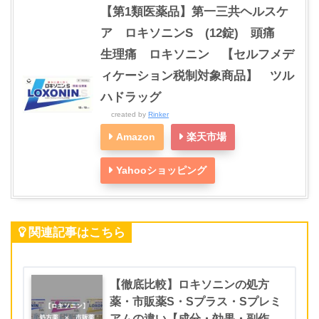
【第1類医薬品】第一三共ヘルスケ
ア ロキソニンS (12錠) 頭痛
生理痛 ロキソニン 【セルフメデ
ィケーション税制対象商品】 ツル
ハドラッグ
created by
Rinker
Amazon
楽天市場
Yahooショッピング
関連記事はこちら
【徹底比較】ロキソニンの処方
薬・市販薬S・Sプラス・Sプレミ
アムの違い【成分・効果・副作