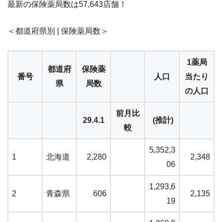
最新の保険薬局数は57,643店舗！
＜都道府県別 | 保険薬局数＞
1薬局
都道府
保険薬
番号
人口
当たり
県
局数
の人口
前月比
29.4.1
(推計)
較
5,352,3
1
北海道
2,280
2,348
06
1,293,6
2
青森県
606
2,135
19