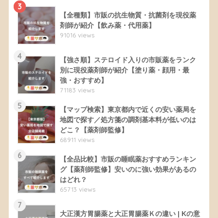
3
【全種類】市販の抗生物質・抗菌剤を現役薬
剤師が紹介【飲み薬・代用薬】
91016 views
4
【強さ順】ステロイド入りの市販薬をランク
別に現役薬剤師が紹介【塗り薬・顔用・最
強・おすすめ】
71183 views
5
【マップ検索】東京都内で近くの安い薬局を
地図で探す／処方箋の調剤基本料が低いのは
どこ？【薬剤師監修】
68911 views
6
【全品比較】市販の睡眠薬おすすめランキン
グ【薬剤師監修】安いのに強い効果があるの
はどれ？
65713 views
7
大正漢方胃腸薬と大正胃腸薬Ｋの違い | Kの意