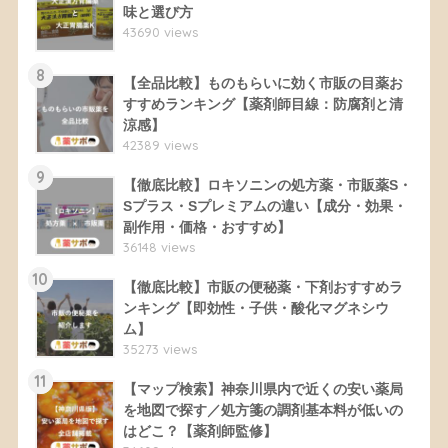
味と選び方
43690 views
8
【全品比較】ものもらいに効く市販の目薬お
すすめランキング【薬剤師目線：防腐剤と清
涼感】
42389 views
9
【徹底比較】ロキソニンの処方薬・市販薬S・
Sプラス・Sプレミアムの違い【成分・効果・
副作用・価格・おすすめ】
36148 views
10
【徹底比較】市販の便秘薬・下剤おすすめラ
ンキング【即効性・子供・酸化マグネシウ
ム】
35273 views
11
【マップ検索】神奈川県内で近くの安い薬局
を地図で探す／処方箋の調剤基本料が低いの
はどこ？【薬剤師監修】