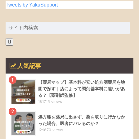
Tweets by YakuSupport
人気記事
1
【薬局マップ】基本料が安い処方箋薬局を地
図で探す｜店によって調剤基本料に違いがあ
る？【薬剤師監修】
181743 views
2
処方箋を薬局に出さず、薬を取りに行かなか
った場合、医者にバレるのか？
124870 views