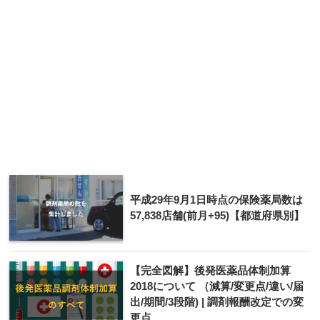
平成29年9月1日時点の保険薬局数は
57,838店舗(前月+95)【都道府県別】
【完全図解】後発医薬品体制加算
2018について （減算/変更点/違い/届
出/期間/3段階) | 調剤報酬改定での変
更点