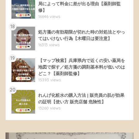
局によって料金に差が出る理由【薬剤師監
修】
16646 views
18
処方箋の有効期限が切れた時の対処法とやっ
てはいけない行為【木曜日は要注意】
16313 views
19
【マップ検索】兵庫県内で近くの安い薬局を
地図で探す／処方箋の調剤基本料が低いのは
どこ？【薬剤師監修】
15393 views
20
れんげ化粧水の購入方法 | 販売員の肌が効果
の証明【使い方 販売店舗 危険性】
13260 views