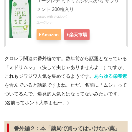
ユーグレナ ミドリムシのちから サプリ
メント 200粒入り
posted with
カエレバ
ユーグレナ
Amazon
楽天市場
クロレラ関連の番外編です。数年前から話題となっている
「ミドリムシ」（決して虫じゃありませんよ！）ですが、
これもジワジワ人気を集めてるようです。
あらゆる栄養素
を含んでいると話題ですよね。ただ、名前に「ムシ」って
ついてるんで、爆発的人気とはなってないみたいです。
(名前ってホント大事よね〜。)
番外編２：本「薬局で買ってはいけない薬」