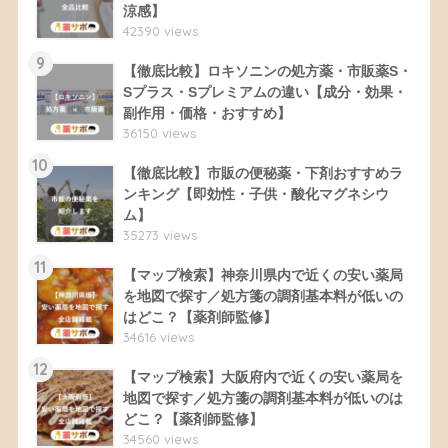
涼感】
42390 views
9
【徹底比較】ロキソニンの処方薬・市販薬S・
Sプラス・Sプレミアムの違い【成分・効果・
副作用・価格・おすすめ】
36150 views
10
【徹底比較】市販の便秘薬・下剤おすすめラ
ンキング【即効性・子供・酸化マグネシウ
ム】
35273 views
11
【マップ検索】神奈川県内で近くの安い薬局
を地図で探す／処方箋の調剤基本料が低いの
はどこ？【薬剤師監修】
34616 views
12
【マップ検索】大阪府内で近くの安い薬局を
地図で探す／処方箋の調剤基本料が低いのは
どこ？【薬剤師監修】
34560 views