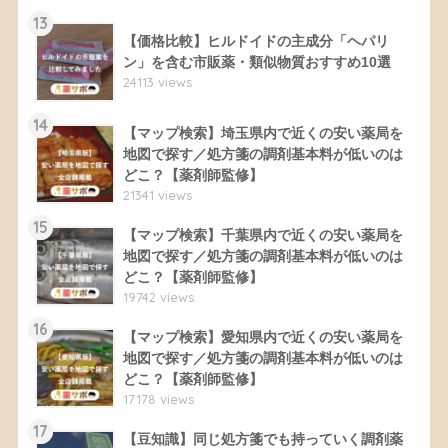
13
【価格比較】ヒルドイドの主成分「ヘパリ
ン」を含む市販薬・類似物質おすすめ10選
24113 views
14
【マップ検索】埼玉県内で近くの安い薬局を
地図で探す／処方箋の調剤基本料が低いのは
どこ？【薬剤師監修】
21341 views
15
【マップ検索】千葉県内で近くの安い薬局を
地図で探す／処方箋の調剤基本料が低いのは
どこ？【薬剤師監修】
19742 views
16
【マップ検索】愛知県内で近くの安い薬局を
地図で探す／処方箋の調剤基本料が低いのは
どこ？【薬剤師監修】
17178 views
17
【豆知識】同じ処方箋でも持っていく調剤薬