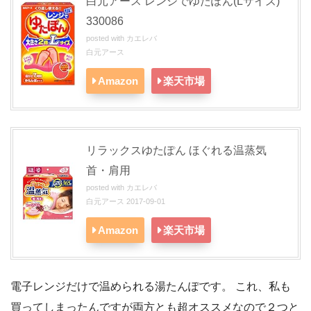
白元アース レンジでゆたぽん(Lサイズ)
330086
posted with
カエレバ
白元アース
Amazon
楽天市場
リラックスゆたぽん ほぐれる温蒸気
首・肩用
posted with
カエレバ
白元アース 2017-09-01
Amazon
楽天市場
電子レンジだけで温められる湯たんぽです。 これ、私も
買ってしまったんですが両方とも超オススメなので２つと