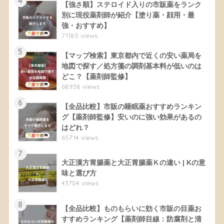
4
【強さ順】ステロイド入りの市販薬をランク
別に現役薬剤師が紹介【塗り薬・顔用・最
強・おすすめ】
71185 views
5
【マップ検索】東京都内で近くの安い薬局を
地図で探す／処方箋の調剤基本料が低いのは
どこ？【薬剤師監修】
68938 views
6
【全品比較】市販の睡眠薬おすすめランキン
グ【薬剤師監修】安いのに強い効果があるの
はどれ？
65714 views
7
大正漢方胃腸薬と大正胃腸薬Ｋの違い | Kの意
味と選び方
43704 views
8
【全品比較】ものもらいに効く市販の目薬お
すすめランキング【薬剤師目線：防腐剤と清