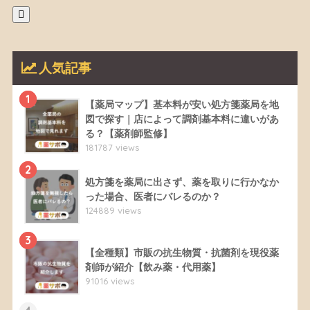
人気記事
1
【薬局マップ】基本料が安い処方箋薬局を地
図で探す｜店によって調剤基本料に違いがあ
る？【薬剤師監修】
181787 views
2
処方箋を薬局に出さず、薬を取りに行かなか
った場合、医者にバレるのか？
124889 views
3
【全種類】市販の抗生物質・抗菌剤を現役薬
剤師が紹介【飲み薬・代用薬】
91016 views